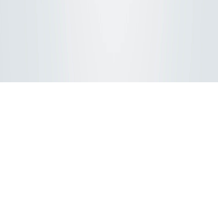
Fortgeschrittener Grundrissplaner für eine
moderne Büroraumgestaltung
Lassen Sie uns Ihr Büro zu einem Ort machen,
an dem Sie alle Ihre Aufgaben leicht und mit
Freude erledigen können! Ganz gleich, ob Sie
ein kleines Büro zu Hause oder ein komplett
neues Bürogebäude planen, der
Grundrissplaner verfügt über eine umfangreiche