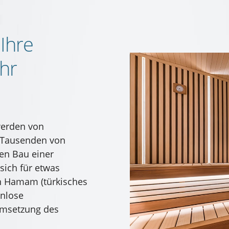
Ihre
Ihr
werden von
t Tausenden von
den Bau einer
sich für etwas
in Hamam (türkisches
enlose
 Umsetzung des