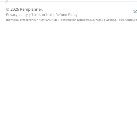
© 2026 Remplanner.
NO
Privacy policy
|
Terms of Use
|
Refund Policy
Individual entrepreneur REMPLANNER | Identification Number: 302370841 | Georgia, Tbilisi, Chugureti d