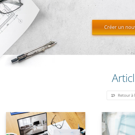
Créer un nouv
Artic
Retour à 