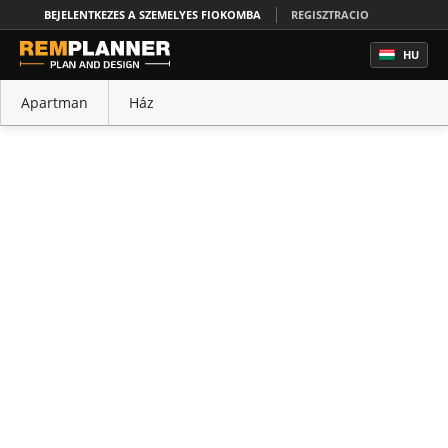
BEJELENTKEZES A SZEMELYES FIOKOMBA
REGISZTRACIO
HU
Apartman
Ház
Iroda
Konyha
Hálószoba
Fürdőszoba