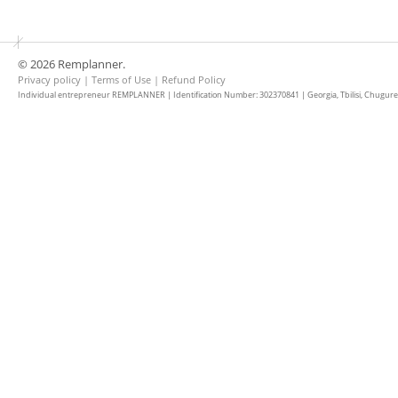
© 2026 Remplanner.
Privacy policy
|
Terms of Use
|
Refund Policy
Individual entrepreneur REMPLANNER | Identification Number: 302370841 | Georgia, Tbilisi, Chugureti d