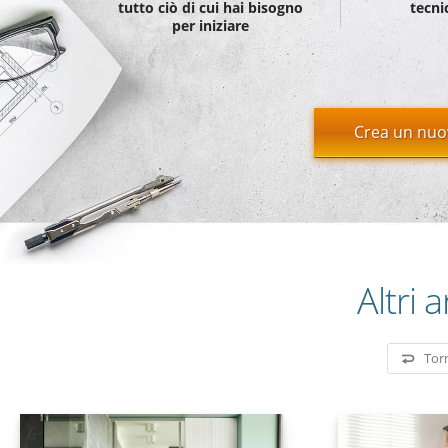
tutto ciò di cui hai bisogno
tecnic
per iniziare
Crea un nuo
Altri ar
Torn