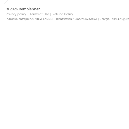
© 2026 Remplanner.
Privacy policy
|
Terms of Use
|
Refund Policy
Individual entrepreneur REMPLANNER | Identification Number: 302370841 | Georgia, Tbilisi, Chugureti d