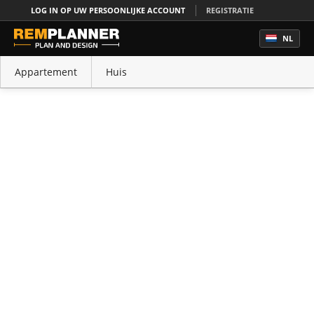
LOG IN OP UW PERSOONLIJKE ACCOUNT
REGISTRATIE
NL
Appartement
Huis
Office
Keuken
Slaapkamer
Badkamer