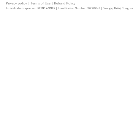
Privacy policy
|
Terms of Use
|
Refund Policy
Individual entrepreneur REMPLANNER | Identification Number: 302370841 | Georgia, Tbilisi, Chugureti d