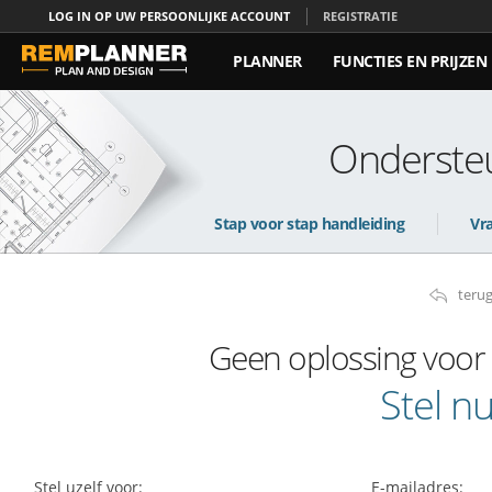
LOG IN OP UW PERSOONLIJKE ACCOUNT
REGISTRATIE
PLANNER
FUNCTIES EN PRIJZEN
CONTACT
Ondersteu
Stap voor stap handleiding
Vr
teru
Geen oplossing voo
Stel n
Stel uzelf voor:
E-mailadres: