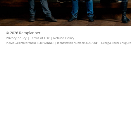
© 2026 Remplanner.
Privacy policy
|
Terms of Use
|
Refund Policy
Individual entrepreneur REMPLANNER | Identification Number: 302370841 | Georgia, Tbilisi, Chugureti d