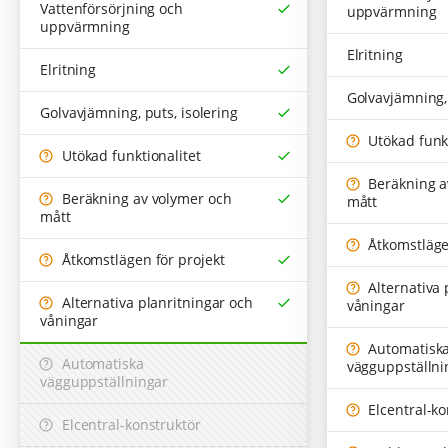
Vattenförsörjning och
uppvärmning
uppvärmning
Elritning
Elritning
Golvavjämning, 
Golvavjämning, puts, isolering
Utökad funkt
Utökad funktionalitet
Beräkning a
Beräkning av volymer och
mått
mått
Åtkomstlägen
Åtkomstlägen för projekt
Alternativa 
Alternativa planritningar och
våningar
våningar
Automatisk
Automatiska
vägguppställni
vägguppställningar
Elcentral-ko
Elcentral-konstruktör