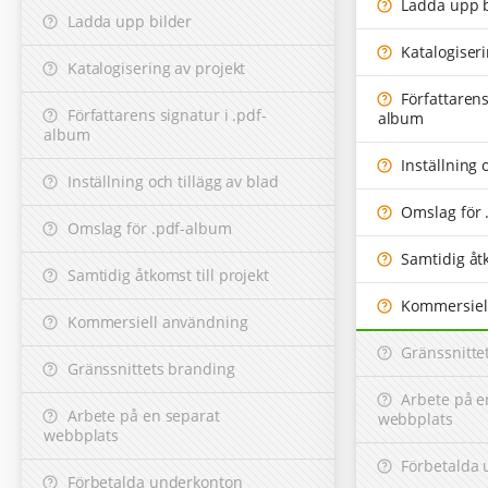
Ladda upp b
Ladda upp bilder
Katalogiseri
Katalogisering av projekt
Författarens
Författarens signatur i .pdf-
album
album
Inställning o
Inställning och tillägg av blad
Omslag för 
Omslag för .pdf-album
Samtidig åtk
Samtidig åtkomst till projekt
Kommersiel
Kommersiell användning
Gränssnitte
Gränssnittets branding
Arbete på e
Arbete på en separat
webbplats
webbplats
Förbetalda 
Förbetalda underkonton