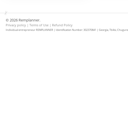
© 2026 Remplanner.
Privacy policy
|
Terms of Use
|
Refund Policy
Individual entrepreneur REMPLANNER | Identification Number: 302370841 | Georgia, Tbilisi, Chugureti d