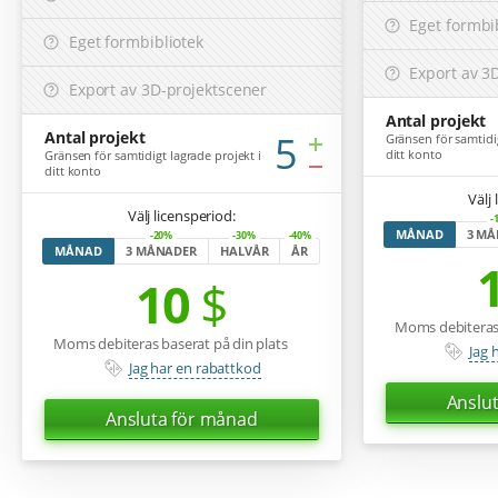
Eget formbib
Eget formbibliotek
Export av 3
Export av 3D-projektscener
Antal projekt
Antal projekt
5
Gränsen för samtidig
ditt konto
Gränsen för samtidigt lagrade projekt i
ditt konto
Välj
Välj licensperiod:
-
MÅNAD
3 M
-20%
-30%
-40%
MÅNAD
3 MÅNADER
HALVÅR
ÅR
10
$
Moms debiteras 
Moms debiteras baserat på din plats
Jag 
Jag har en rabattkod
Anslut
Ansluta för
månad