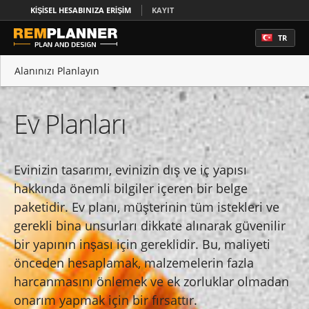
KIŞISEL HESABINIZA ERIŞIM
KAYIT
TR
Alanınızı Planlayın
Ev Planları
Ev Planları
Ev Tasarımı
Daire Planları
Evinizin tasarımı, evinizin dış ve iç yapısı
hakkında önemli bilgiler içeren bir belge
Emlak Kat Planları
paketidir. Ev planı, müşterinin tüm istekleri ve
gerekli bina unsurları dikkate alınarak güvenilir
bir yapının inşası için gereklidir. Bu, maliyeti
önceden hesaplamak, malzemelerin fazla
harcanmasını önlemek ve ek zorluklar olmadan
onarım yapmak için bir fırsattır.