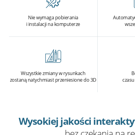
Nie wymaga pobierania
Automatyc
i instalacji na komputerze
wsze
Wszystkie zmiany w rysunkach
B
zostaną natychmiast przeniesione do 3D
czasu 
Wysokiej jakości interakt
bez czekania na ren