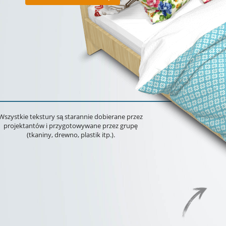
Wszystkie tekstury są starannie dobierane przez
projektantów i przygotowywane przez grupę
(tkaniny, drewno, plastik itp.).