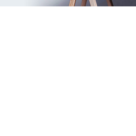
Kat planı oluşturma
neden önemli
Bunun ana nedeni, binaların tasarımı sırasında
net bir plan olmadan hata yapmak için banal
fırsattır. Bu durumda, bitmiş onarım işinin
düzeltilmesi bir servete mal olabilir, bu da çoğu
müşteri için kabul edilemez. Kat planları, gerekli
tüm parametreleri önceden hesaplamanıza ve
mobilya, priz, duvarları doğru bir şekilde
yerleştirmenize olanak tanır. Küçük küçük şeyler
bile insanların yaşamlarının rahatlığında bir
azalmaya yol açabilir, bu nedenle çizim