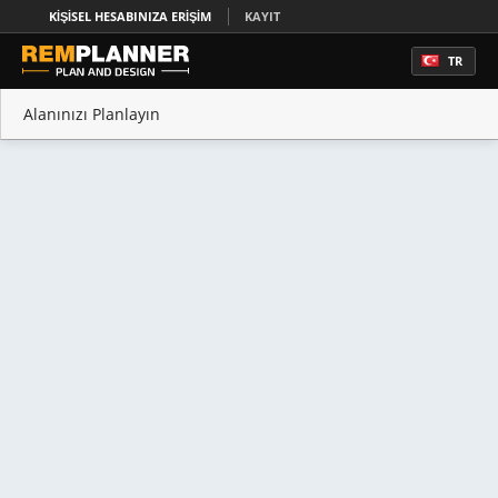
KIŞISEL HESABINIZA ERIŞIM
KAYIT
TR
Alanınızı Planlayın
Ev Planları
Ev Tasarımı
Daire Planları
Emlak Kat Planları