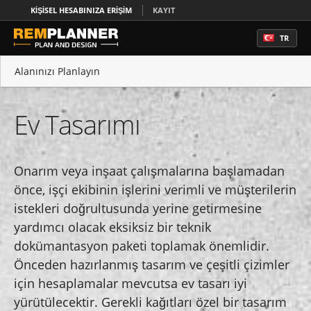
KIŞISEL HESABINIZA ERIŞIM
KAYIT
TR
Alanınızı Planlayın
Ev Planları
Ev Tasarımı
Ev Tasarımı
Daire Planları
Onarım veya inşaat çalışmalarına başlamadan
önce, işçi ekibinin işlerini verimli ve müşterilerin
Emlak Kat Planları
istekleri doğrultusunda yerine getirmesine
yardımcı olacak eksiksiz bir teknik
dokümantasyon paketi toplamak önemlidir.
Önceden hazırlanmış tasarım ve çeşitli çizimler
için hesaplamalar mevcutsa ev tasarı iyi
yürütülecektir. Gerekli kağıtları özel bir tasarım