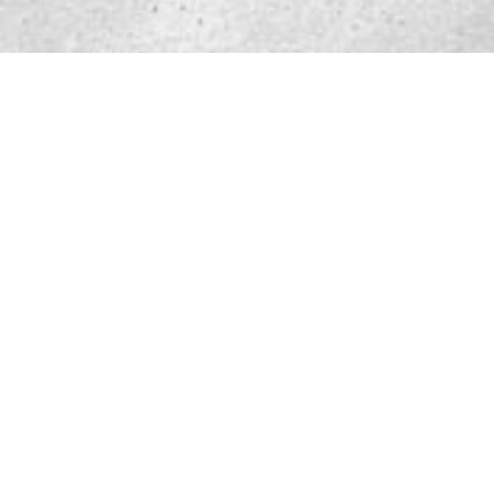
Ev tasarı: ne dikkate
alınmalı
Etkileşimli web tasarım aracımız, ev sahibinin
istekleri doğrultusunda 3'd ev tasarı
oluşturmanıza olanak tanıyacaktır. Geniş
işlevsellik, basit bir arayüz ve profesyonel
mimarlardan yardım isteme yeteneği ile
tamamlanır. Mekanların tasarımı ve gerekli
çizimlerin oluşturulması birçok şemayı içerir:
genel bir gelecekteki konut veya onarım