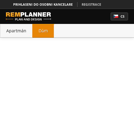
PRIHLASENI DO OSOBNI KANCELARE
REGISTRACE
CS
Apartmán
Dům
Office
Kuchyň
Ložnice
Koupelna