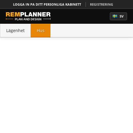
LOGGA IN PA DITT PERSONLIGA KABINETT
REGISTRERING
SV
Lägenhet
Hus
Office
Kök
Sovrum
Badrum