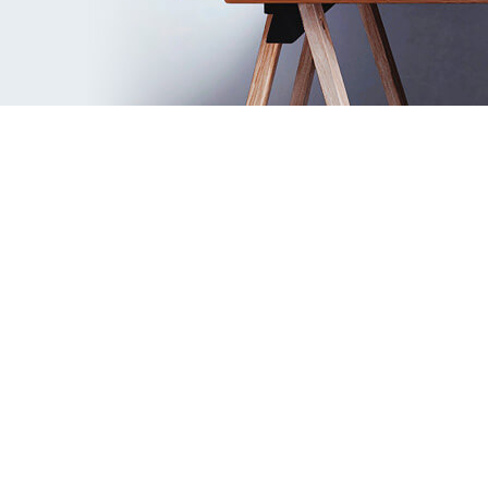
Volledige Remplanner-videogids
Bekijk alle belangrijke functies van het
programma