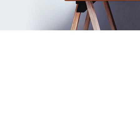
Повний відеопосібник Remplanner
Ознайомтеся з усіма ключовими
функціями програми