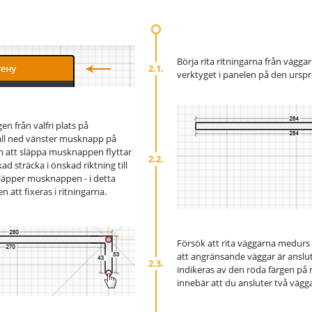
Börja rita ritningarna från väggar
2.1.
verktyget i panelen på den urspr
en från valfri plats på
håll ned vänster musknapp på
n att släppa musknappen flyttar
2.2.
 sträcka i önskad riktning till
läpper musknappen - i detta
att fixeras i ritningarna.
Försök att rita väggarna medurs i
att angränsande väggar är anslut
2.3.
indikeras av den röda färgen på ri
innebär att du ansluter två väggar