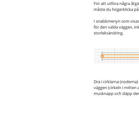
För att utföra några åtg
måste du högerklicka p
I snabbmenyn som visas s
för den valda väggen, in
storleksändring.
Dra i cirklarna (noderna)
väggen (cirkeln i mitten 
musknapp och släpp den 