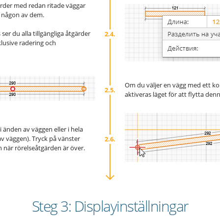
ärder med redan ritade väggar
å någon av dem.
er du alla tillgängliga åtgärder
2.4.
klusive radering och
Om du väljer en vägg med ett ko
2.5.
aktiveras läget för att flytta de
 i änden av väggen eller i hela
av väggen). Tryck på vänster
2.6.
när rörelseåtgärden är över.
Steg 3: Displayinställningar