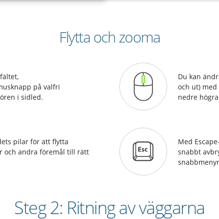
Flytta och zooma
fältet,
Du kan ändra
musknapp på valfri
och ut) med 
ören i sidled.
nedre högra
s pilar för att flytta
Med Escape-
och andra föremål till rätt
snabbt avbry
snabbmenyn
Steg 2: Ritning av väggarna