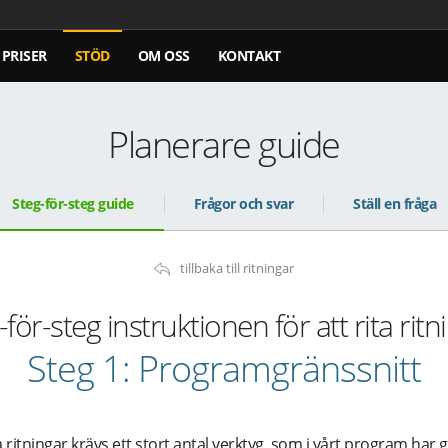
PRISER
STÖD
OM OSS
KONTAKT
Planerare guide
Steg-för-steg guide
Frågor och svar
Ställ en fråga
tillbaka till ritningar
-för-steg instruktionen för att rita ritn
Steg 1: Programgränssnitt
a ritningar krävs ett stort antal verktyg, som i vårt program har 