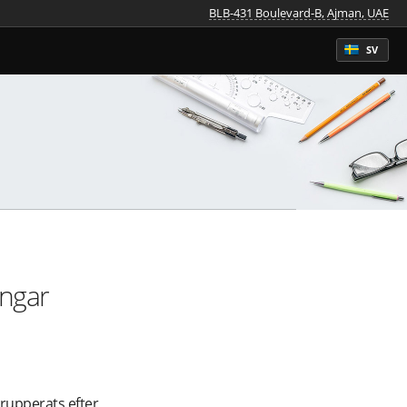
BLB-431 Boulevard-B, Ajman, UAE
SV
ingar
grupperats efter