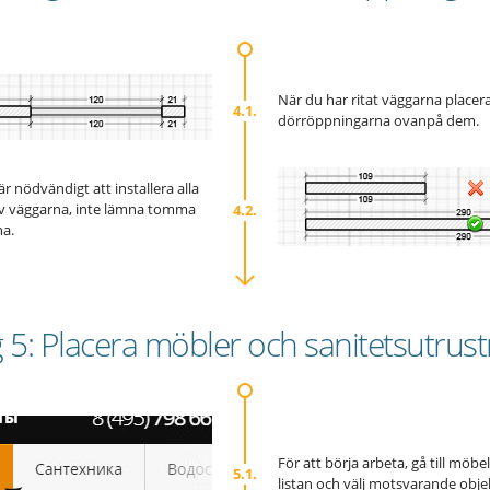
När du har ritat väggarna placer
4.1.
dörröppningarna ovanpå dem.
r nödvändigt att installera alla
v väggarna, inte lämna tomma
4.2.
a.
 5: Placera möbler och sanitetsutrus
För att börja arbeta, gå till möb
5.1.
listan och välj motsvarande objek