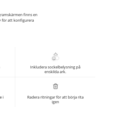
ogramskärmen finns en
v för att konfigurera
å
Inkludera sockelbelysning på
enskilda ark.
 i
Radera ritningar för att börja rita
igen