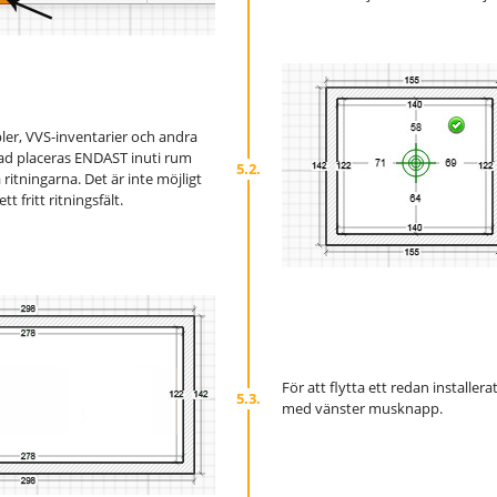
ler, VVS-inventarier och andra
ad placeras ENDAST inuti rum
5.2.
itningarna. Det är inte möjligt
tt fritt ritningsfält.
För att flytta ett redan installer
5.3.
med vänster musknapp.