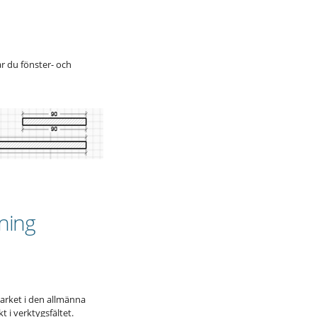
ar du fönster- och
tning
elarket i den allmänna
t i verktygsfältet.