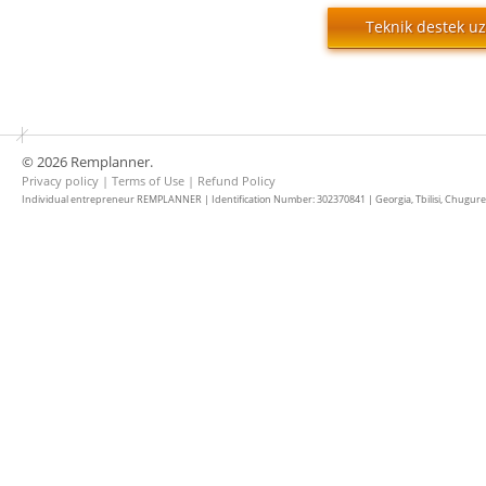
Teknik destek u
© 2026 Remplanner.
Privacy policy
|
Terms of Use
|
Refund Policy
Individual entrepreneur REMPLANNER | Identification Number: 302370841 | Georgia, Tbilisi, Chugureti d