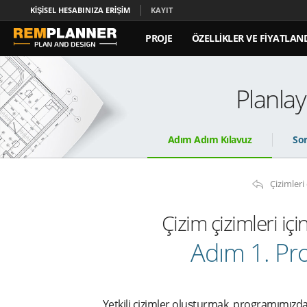
KIŞISEL HESABINIZA ERIŞIM
KAYIT
PROJE
ÖZELLIKLER VE FIYATLA
KAT PLANLARI YAZILIMI
KIŞI
Planlay
Adım Adım Kılavuz
Sor
Çizimler
Çizim çizimleri iç
Adım 1. Pr
Yetkili çizimler oluşturmak, programımızd