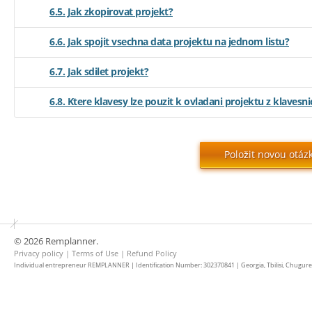
6.5. Jak zkopirovat projekt?
6.6. Jak spojit vsechna data projektu na jednom listu?
6.7. Jak sdilet projekt?
6.8. Ktere klavesy lze pouzit k ovladani projektu z klavesni
Položit novou otá
© 2026 Remplanner.
Privacy policy
|
Terms of Use
|
Refund Policy
Individual entrepreneur REMPLANNER | Identification Number: 302370841 | Georgia, Tbilisi, Chugureti d