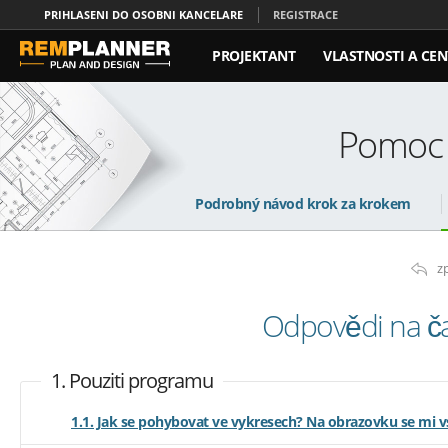
PRIHLASENI DO OSOBNI KANCELARE
REGISTRACE
PROJEKTANT
VLASTNOSTI A CEN
KONTAKT
Pomoc 
Podrobný návod krok za krokem
z
Odpovědi na ča
1. Pouziti programu
1.1. Jak se pohybovat ve vykresech? Na obrazovku se mi 