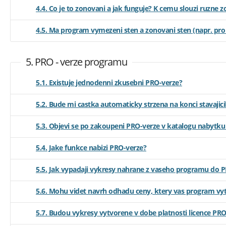
4.4. Co je to zonovani a jak funguje? K cemu slouzi ruzne 
4.5. Ma program vymezeni sten a zonovani sten (napr. pr
5. PRO - verze programu
5.1. Existuje jednodenni zkusebni PRO-verze?
5.2. Bude mi castka automaticky strzena na konci stavajic
5.3. Objevi se po zakoupeni PRO-verze v katalogu nabytk
5.4. Jake funkce nabizi PRO-verze?
5.5. Jak vypadaji vykresy nahrane z vaseho programu do 
5.6. Mohu videt navrh odhadu ceny, ktery vas program vyt
5.7. Budou vykresy vytvorene v dobe platnosti licence PRO 