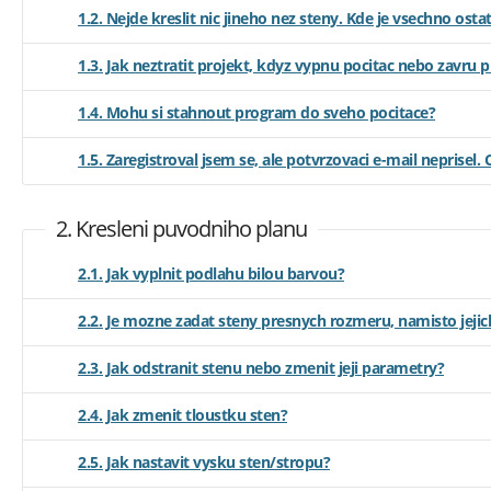
1.2. Nejde kreslit nic jineho nez steny. Kde je vsechno osta
1.3. Jak neztratit projekt, kdyz vypnu pocitac nebo zavru p
1.4. Mohu si stahnout program do sveho pocitace?
1.5. Zaregistroval jsem se, ale potvrzovaci e-mail neprisel
2. Kresleni puvodniho planu
2.1. Jak vyplnit podlahu bilou barvou?
2.2. Je mozne zadat steny presnych rozmeru, namisto jejic
2.3. Jak odstranit stenu nebo zmenit jeji parametry?
2.4. Jak zmenit tloustku sten?
2.5. Jak nastavit vysku sten/stropu?