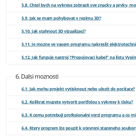
5.8. Chtel bych na vykrese zobrazit sve znacky a prvky, mo
5.9. Jak se mam pohybovat v rezimu 3D?
5.10. Jak stahnout 3D vizualizaci?
5.11. Je mozne ve vasem programu nakreslit elektrotechni
5.12. Jak funguje nastroj ?Propojovaci kabel" na listu Vypi
6. Dalsi moznosti
6.1. Jak mohu projekt vytisknout nebo ulozit do pocitace?
6.2. Kolikrat muzete vytvorit portfolou s vykresy k tisku?
6.3. K cemu potrebuji profesionalni verzi programu a co m
6.4. Ktery program lze pouzit k otevreni stazeneho soubo