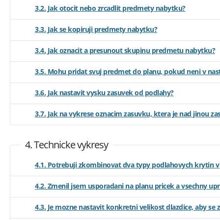
3.2. Jak otocit nebo zrcadlit predmety nabytku?
3.3. Jak se kopiruji predmety nabytku?
3.4. Jak oznacit a presunout skupinu predmetu nabytku?
3.5. Mohu pridat svuj predmet do planu, pokud neni v nast
3.6. Jak nastavit vysku zasuvek od podlahy?
3.7. Jak na vykrese oznacim zasuvku, ktera je nad jinou z
4. Technicke vykresy
4.1. Potrebuji zkombinovat dva typy podlahovych krytin v
4.2. Zmenil jsem usporadani na planu pricek a vsechny upr
4.3. Je mozne nastavit konkretni velikost dlazdice, aby se zo