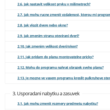
2.6. Jak nastavit velikost prvku v milimetrech?
2.7. Jak mohu rucne zmenit vzdalenost, kterou mi program
2.8. Jak vlozit dvere nebo okno?
2.9. Jak zmenim stranu otevirani dveri?
2.10. Jak zmenim velikost dveri/oken?
2.11. Jak pridam do planu montovatelne pricky?
2.12. Mohu do programu nahrat obrazek sveho planu?
2.13. Je mozne ve vasem programu kreslit pulkruhove ste
3. Usporadani nabytku a zasuvek
3.1. Jak mohu zmenit rozmery predmetu nabytku?