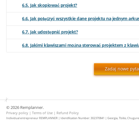
6.5. Jak skopiować projekt?
6.6. Jak połączyć wszystkie dane projektu na jednym arku
6.7. Jak udostępnić projekt?
6.8. Jakimi klawiszami można sterować projektem z klawi
Zadaj nowe pyta
© 2026 Remplanner.
Privacy policy
|
Terms of Use
|
Refund Policy
Individual entrepreneur REMPLANNER | Identification Number: 302370841 | Georgia, Tbilisi, Chugureti d