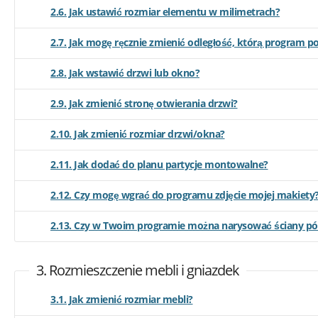
2.6. Jak ustawić rozmiar elementu w milimetrach?
2.7. Jak mogę ręcznie zmienić odległość, którą program 
2.8. Jak wstawić drzwi lub okno?
2.9. Jak zmienić stronę otwierania drzwi?
2.10. Jak zmienić rozmiar drzwi/okna?
2.11. Jak dodać do planu partycje montowalne?
2.12. Czy mogę wgrać do programu zdjęcie mojej makiety
2.13. Czy w Twoim programie można narysować ściany pó
3. Rozmieszczenie mebli i gniazdek
3.1. Jak zmienić rozmiar mebli?