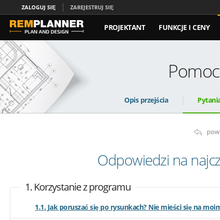
ZALOGUJ SIĘ
ZAREJESTRUJ SIĘ
PROJEKTANT
FUNKCJE I CENY
KONTAKT
Pomoc 
Opis przejścia
Pytani
pow
Odpowiedzi na najcz
1. Korzystanie z programu
1.1. Jak poruszać się po rysunkach? Nie mieści się na moi