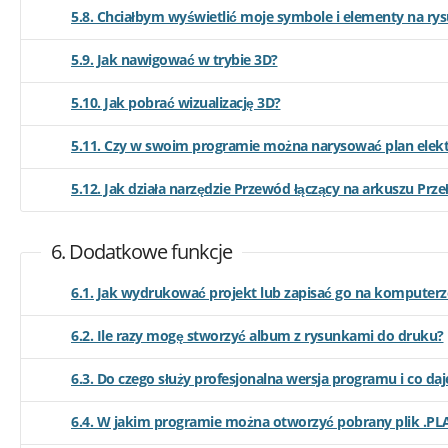
5.8. Chciałbym wyświetlić moje symbole i elementy na rys
5.9. Jak nawigować w trybie 3D?
5.10. Jak pobrać wizualizację 3D?
5.11. Czy w swoim programie można narysować plan elek
5.12. Jak działa narzędzie Przewód łączący na arkuszu Prze
6. Dodatkowe funkcje
6.1. Jak wydrukować projekt lub zapisać go na komputerz
6.2. Ile razy mogę stworzyć album z rysunkami do druku?
6.3. Do czego służy profesjonalna wersja programu i co daj
6.4. W jakim programie można otworzyć pobrany plik .PL