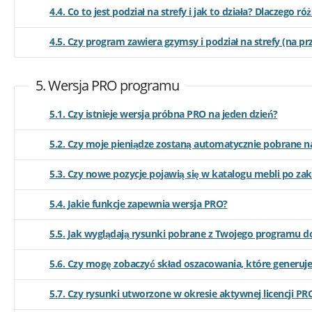
4.4. Co to jest podział na strefy i jak to działa? Dlaczego 
4.5. Czy program zawiera gzymsy i podział na strefy (na p
5. Wersja PRO programu
5.1. Czy istnieje wersja próbna PRO na jeden dzień?
5.2. Czy moje pieniądze zostaną automatycznie pobrane na
5.3. Czy nowe pozycje pojawią się w katalogu mebli po za
5.4. Jakie funkcje zapewnia wersja PRO?
5.5. Jak wyglądają rysunki pobrane z Twojego programu 
5.6. Czy mogę zobaczyć skład oszacowania, które generuj
5.7. Czy rysunki utworzone w okresie aktywnej licencji P