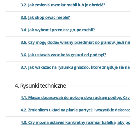
3.2. Jak zmienić rozmiar mebli lub je obrócić?
3.3. Jak skopiowac meble?
3.4. Jak wybrac i przeniesc grupe mebli?
3.5. Czy mogę dodać własny przedmiot do planów, jeśli ni
3.6. Jak ustawić wysokość gniazd od podłogi?
3.7. Jak wskazac na rysunku gniazdo, ktore znajduje sie 
4. Rysunki techniczne
4.1. Muszę dopasować do pokoju dwa rodzaje podłóg. Czy
4.2. Zmieniłem układ na planie partycji i wszystkie dekora
4.3. Czy można ustawić konkretny rozmiar kafelka, aby p