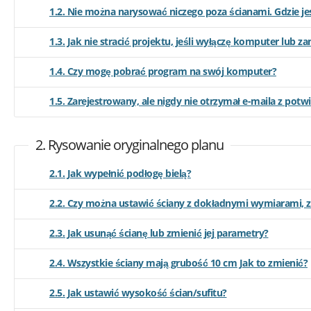
1.2. Nie można narysować niczego poza ścianami. Gdzie je
1.3. Jak nie stracić projektu, jeśli wyłączę komputer lub 
1.4. Czy mogę pobrać program na swój komputer?
1.5. Zarejestrowany, ale nigdy nie otrzymał e-maila z potw
2. Rysowanie oryginalnego planu
2.1. Jak wypełnić podłogę bielą?
2.2. Czy można ustawić ściany z dokładnymi wymiarami, z
2.3. Jak usunąć ścianę lub zmienić jej parametry?
2.4. Wszystkie ściany mają grubość 10 cm Jak to zmienić?
2.5. Jak ustawić wysokość ścian/sufitu?